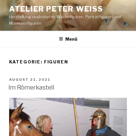
Zum
ATELIER PETER WEISS
Inhalt
Herstellung realistischer Wachsfiguren, Porträtfiguren und
springen
Museumsfiguren
Menü
KATEGORIE:
FIGUREN
VERÖFFENTLICHT
AUGUST 21, 2021
AM
Im Römerkastell