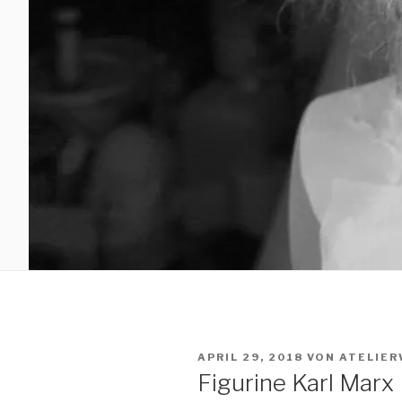
VERÖFFENTLICHT
APRIL 29, 2018
VON
ATELIER
AM
Figurine Karl Marx