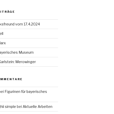
EITRÄGE
lksfreund vom 17.4.2024
ll
Marx
 bayerisches Museum
Karlstein: Merowinger
OMMENTARE
bei
Figurinen für bayerisches
ii simple
bei
Aktuelle Arbeiten