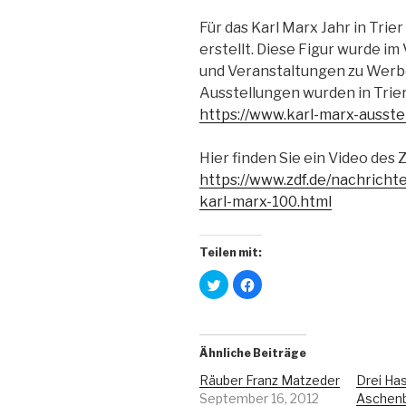
Für das Karl Marx Jahr in Trie
erstellt. Diese Figur wurde im
und Veranstaltungen zu Werb
Ausstellungen wurden in Trier
https://www.karl-marx-ausste
Hier finden Sie ein Video des
https://www.zdf.de/nachricht
karl-marx-100.html
Teilen mit:
K
K
l
l
i
i
c
c
k
k
,
,
u
u
Ähnliche Beiträge
m
m
ü
a
b
u
Räuber Franz Matzeder
Drei Ha
e
f
September 16, 2012
Aschenb
r
F