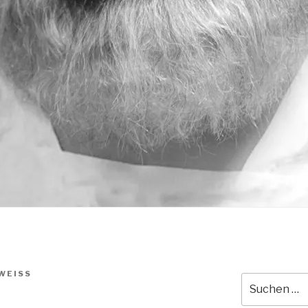
WEISS
Suche
nach: