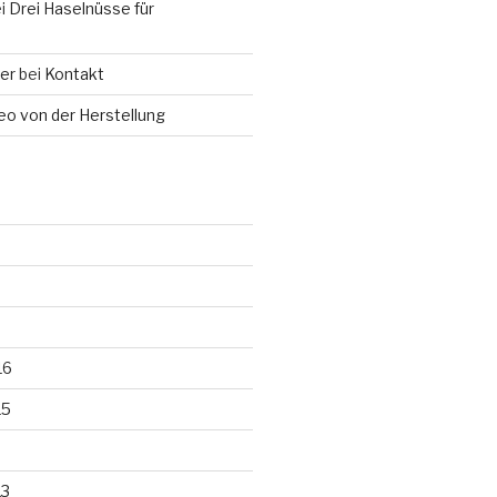
i
Drei Haselnüsse für
er
bei
Kontakt
eo von der Herstellung
16
15
13