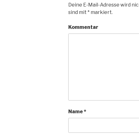
f
f
Deine E-Mail-Adresse wird nic
f
f
n
n
sind mit
*
markiert.
e
e
t
t
)
)
Kommentar
Name
*