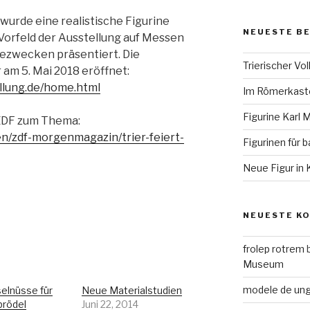
r wurde eine realistische Figurine
NEUESTE B
 Vorfeld der Ausstellung auf Messen
ezwecken präsentiert. Die
Trierischer Vo
 am 5. Mai 2018 eröffnet:
llung.de/home.html
Im Römerkaste
Figurine Karl 
 ZDF zum Thema:
en/zdf-morgenmagazin/trier-feiert-
Figurinen für
Neue Figur in 
NEUESTE K
frolep rotrem
Museum
modele de ungh
selnüsse für
Neue Materialstudien
rödel
Juni 22, 2014