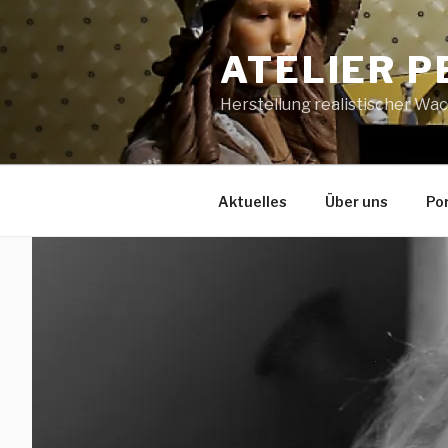
Zum
Inhalt
ATELIER P
springen
Herstellung realistischer Wa
Aktuelles
Über uns
Por