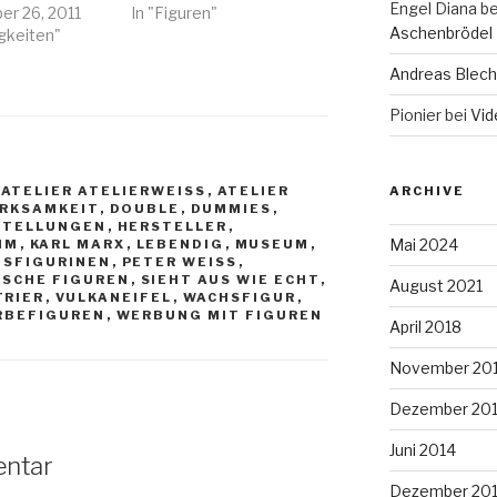
Engel Diana
be
r 26, 2011
In "Figuren"
Aschenbrödel
igkeiten"
Andreas Blech
Pionier
bei
Vid
,
ATELIER ATELIERWEISS
,
ATELIER
ARCHIVE
RKSAMKEIT
,
DOUBLE
,
DUMMIES
,
STELLUNGEN
,
HERSTELLER
,
Mai 2024
IM
,
KARL MARX
,
LEBENDIG
,
MUSEUM
,
SFIGURINEN
,
PETER WEISS
,
ISCHE FIGUREN
,
SIEHT AUS WIE ECHT
,
August 2021
TRIER
,
VULKANEIFEL
,
WACHSFIGUR
,
RBEFIGUREN
,
WERBUNG MIT FIGUREN
April 2018
November 20
Dezember 20
Juni 2014
entar
Dezember 20