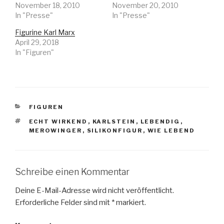
e
f
November 18, 2010
November 20, 2010
r
F
T
a
In "Presse"
In "Presse"
w
c
i
e
t
b
Figurine Karl Marx
t
o
April 29, 2018
e
o
r
k
In "Figuren"
z
z
u
u
t
t
e
e
i
i
l
l
e
e
n
n
(
(
KATEGORIEN
FIGUREN
W
W
i
i
SCHLAGWÖRTER
r
r
ECHT WIRKEND
,
KARLSTEIN
,
LEBENDIG
,
d
d
MEROWINGER
,
SILIKONFIGUR
,
WIE LEBEND
i
i
n
n
n
n
e
e
u
u
e
e
m
m
Schreibe einen Kommentar
F
F
e
e
n
n
Deine E-Mail-Adresse wird nicht veröffentlicht.
s
s
t
t
Erforderliche Felder sind mit
*
markiert.
e
e
r
r
g
g
e
e