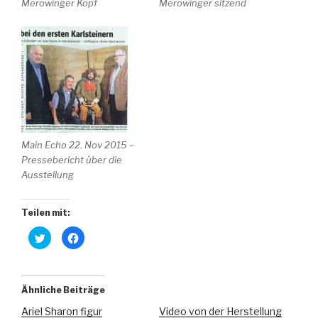
Merowinger Kopf
Merowinger sitzend
Main Echo 22. Nov 2015 –
Pressebericht über die
Ausstellung
Teilen mit:
K
K
l
l
i
i
c
c
k
k
,
,
u
u
Ähnliche Beiträge
m
m
ü
a
Ariel Sharon figur
Video von der Herstellung
b
u