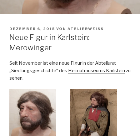
VERÖFFENTLICHT
DEZEMBER 6, 2015
VON
ATELIERWEISS
AM
Neue Figur in Karlstein:
Merowinger
Seit November ist eine neue Figur in der Abteilung
„Siedlungsgeschichte“ des
Heimatmuseums Karlstein
zu
sehen.