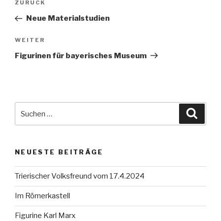
Vorheriger
ZURÜCK
Navigation
Beitrag
Neue Materialstudien
Nächster
WEITER
Beitrag
Figurinen für bayerisches Museum
Suche
Suche
nach:
NEUESTE BEITRÄGE
Trierischer Volksfreund vom 17.4.2024
Im Römerkastell
Figurine Karl Marx