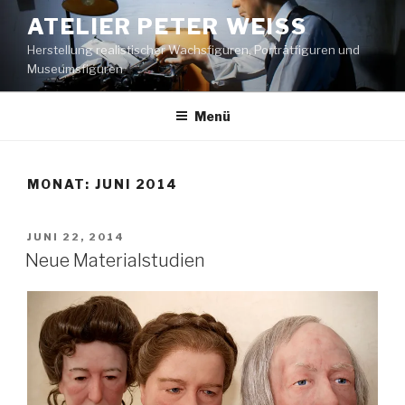
Zum
ATELIER PETER WEISS
Inhalt
Herstellung realistischer Wachsfiguren, Porträtfiguren und
springen
Museumsfiguren
Menü
MONAT:
JUNI 2014
VERÖFFENTLICHT
JUNI 22, 2014
AM
Neue Materialstudien